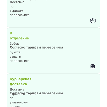
Доставка
по
тарифам
перевозчика
📦
В
отделение
Забор
Согласно тарифам перевозчика
в
пункте
выдачи
перевозчика
🏤
Курьерская
доставка
Доставка
Согласно тарифам перевозчика
курьером
по
указанному
адресу