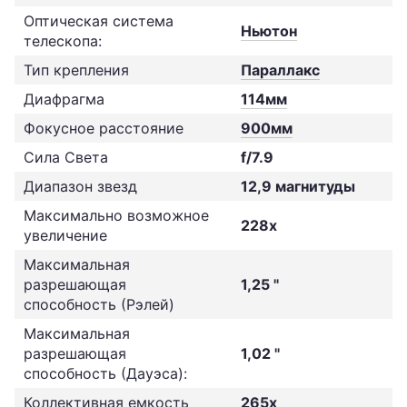
Оптическая система
Ньютон
телескопа:
Тип крепления
Параллакс
Диафрагма
114мм
Фокусное расстояние
900мм
Сила Света
f/7.9
Диапазон звезд
12,9 магнитуды
Максимально возможное
228x
увеличение
Максимальная
разрешающая
1,25 "
способность (Рэлей)
Максимальная
разрешающая
1,02 "
способность (Дауэса):
Коллективная емкость
265x