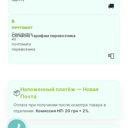
🚚
В
почтомат
Самовывоз
Согласно тарифам перевозчика
из
почтомата
перевозчика
📮
Наложенный платёж — Новая
📦
Почта
Оплата при получении после осмотра товара в
отделении.
Комиссия НП: 20 грн + 2%.