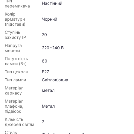
Тип
Настінний
перемикача
Колір
арматури
Чорний
(підстави)
Ступінь
20
захисту IP
Напруга
220~240 В
мережі
Потужність
60
лампи (Вт)
Тип цоколя
E27
Тип лампи
Світлодіодна
Матеріал
метал
каркасу
Матеріал
плафона,
Метал
підвісок
Кількість
2
джерел світла
Стиль