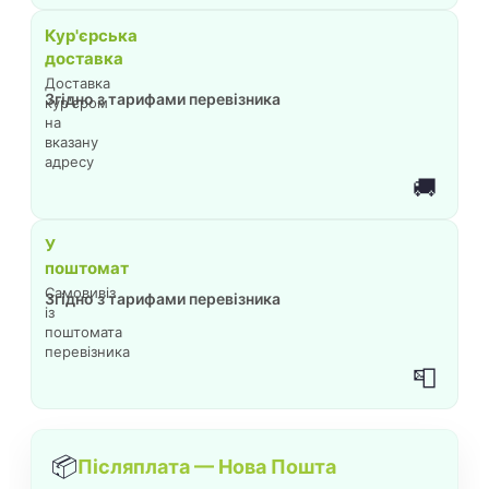
Кур'єрська
доставка
Доставка
Згідно з тарифами перевізника
кур'єром
на
вказану
адресу
🚚
У
поштомат
Самовивіз
Згідно з тарифами перевізника
із
поштомата
перевізника
📮
📦
Післяплата — Нова Пошта