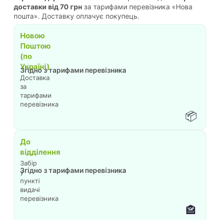
доставки від 70 грн
за тарифами перевізника «Нова
пошта». Доставку оплачує покупець.
Новою
Поштою
(по
Україні)
Згідно з тарифами перевізника
Доставка
за
тарифами
перевізника
📦
До
відділення
Забір
Згідно з тарифами перевізника
у
пункті
видачі
перевізника
🏤