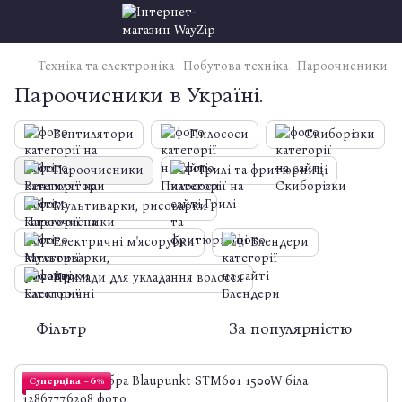
Техніка та електроніка
Побутова техніка
Пароочисники
Пароочисники в Україні.
Вентилятори
Пилососи
Скиборізки
Пароочисники
Грилі та фритюрниці
Мультиварки, рисоварки
Електричні м'ясорубки
Блендери
Прилади для укладання волосся
Фільтр
За популярністю
Суперціна −6%