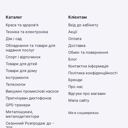
Каталог
Клієнтам
Краса та здоров'я
Вхід до кабінету
Техніка та електроніка
Акції
Дім і сад
Оплата
Обладнання та товари для
Доставка
надання послуг
Обмін та повернення
Спорт і відпочинок
Блог
Товари для дітей
Контактна інформація
Товари для дому
Політика конфіденційності
Інструменти
Бренди
Телескопи
Про нас
Вакуумні промислові насоси
Відгуки про магазин
Пригнічувач диктофонов
Мапа сайту
GPS-трекери
Металошукачі,
Ми в соцмережах
металодетектори
Сезонний Розпродаж до -
70%