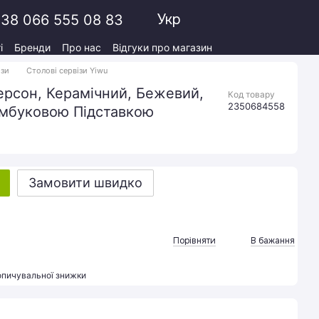
Укр
38 066 555 08 83
і
Бренди
Про нас
Відгуки про магазин
ізи
Столові сервізи Yiwu
персон, Керамічний, Бежевий,
Код товару
2350684558
Бамбуковою Підставкою
Замовити швидко
Порівняти
В бажання
опичувальної знижки