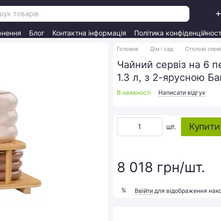
+
рнення
Блог
Контактна інформація
Політика конфіденційност
Головна
Дім і сад
Столові серв
Чайний сервіз на 6 
1.3 л, з 2-ярусною 
В наявності
Написати відгук
Купити
шт.
8 018 грн/шт.
%
Ввійти
для відображення нак