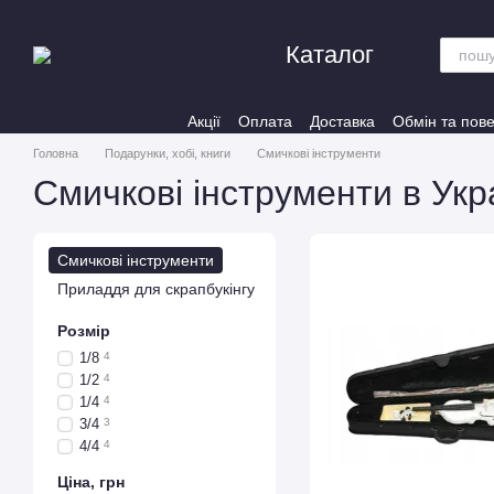
Перейти до основного контенту
Каталог
Акції
Оплата
Доставка
Обмін та пов
Головна
Подарунки, хобі, книги
Смичкові інструменти
Смичкові інструменти в Укра
Смичкові інструменти
Приладдя для скрапбукінгу
Розмір
1/8
4
1/2
4
1/4
4
3/4
3
4/4
4
Ціна, грн