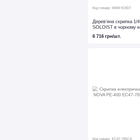
Код товару: A968-919D7
Дерев'яна скрипка 1/
SOLOIST в чорному к
6 716 грн/шт.
Код товару: EC47-785C4