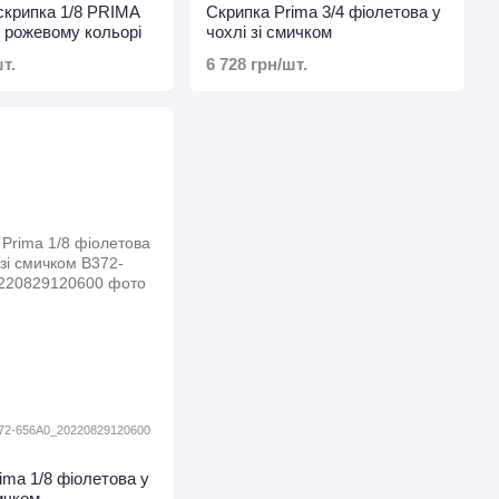
скрипка 1/8 PRIMA
Скрипка Prima 3/4 фіолетова у
 рожевому кольорі
чохлі зі смичком
т.
6 728 грн/шт.
372-656A0_20220829120600
ima 1/8 фіолетова у
мичком