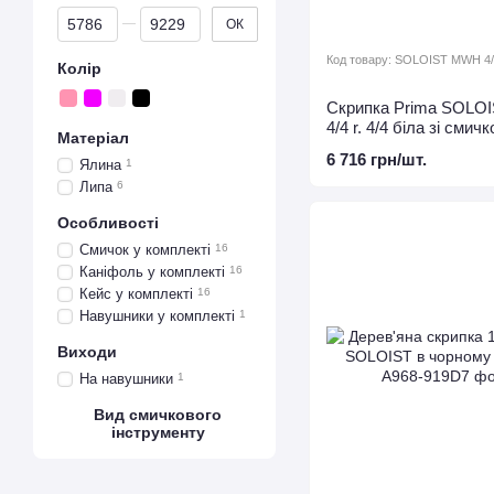
Від Ціна, грн
До Ціна, грн
ОК
Код товару: SOLOIST MWH 4
Колір
Скрипка Prima SOLO
4/4 r. 4/4 біла зі смич
Матеріал
футляром
6 716 грн/шт.
Ялина
1
Липа
6
Особливості
Смичок у комплекті
16
Каніфоль у комплекті
16
Кейс у комплекті
16
Навушники у комплекті
1
Виходи
На навушники
1
Вид смичкового
інструменту