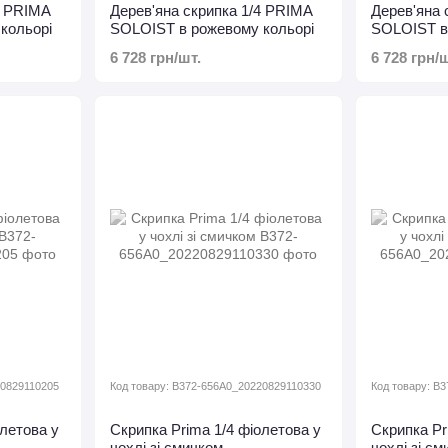
2 PRIMA
Дерев'яна скрипка 1/4 PRIMA
Дерев'яна 
кольорі
SOLOIST в рожевому кольорі
SOLOIST в
6 728 грн/шт.
6 728 грн/ш
20829110205
Код товару: B372-656A0_20220829110330
Код товару: B
олетова у
Скрипка Prima 1/4 фіолетова у
Скрипка Pr
чохлі зі смичком
чохлі зі с