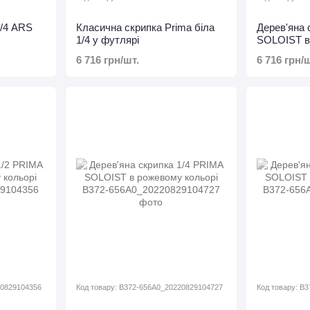
4/4 ARS
Класична скрипка Prima біла
Дерев'яна 
1/4 у футлярі
SOLOIST в
6 716 грн/шт.
6 716 грн/ш
20829104356
Код товару: B372-656A0_20220829104727
Код товару: B