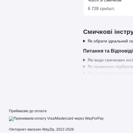
6 728 грн/шт.
Смичкові інстру
Як обрати ідеальний с
Питання та Відповіді
Які види смичкових інс
Як правильно підібрати
Які особливості та ком
Приймаємо до оплати
©Інтернет-магазин WayZip, 2022-2026