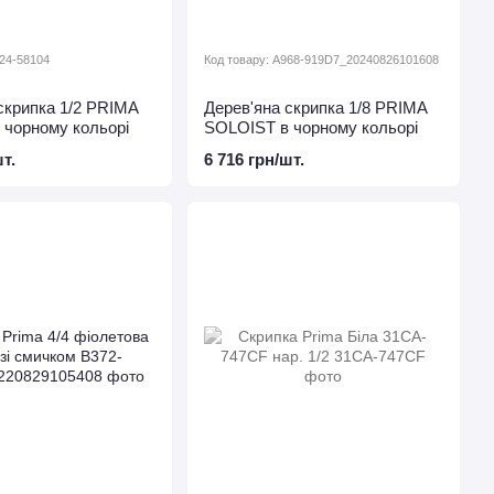
D24-58104
Код товару: A968-919D7_20240826101608
скрипка 1/2 PRIMA
Дерев'яна скрипка 1/8 PRIMA
 чорному кольорі
SOLOIST в чорному кольорі
т.
6 716 грн/шт.