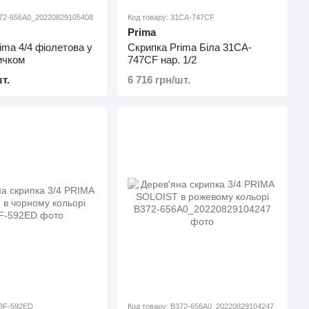
372-656A0_20220829105408
Код товару: 31CA-747CF
Prima
ima 4/4 фіолетова у
Скрипка Prima Біла 31CA-
мичком
747CF нар. 1/2
т.
6 716 грн/шт.
6BF-592ED
Код товару: B372-656A0_20220829104247