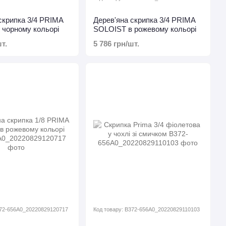
скрипка 3/4 PRIMA
Дерев'яна скрипка 3/4 PRIMA
 чорному кольорі
SOLOIST в рожевому кольорі
т.
5 786 грн/шт.
372-656A0_20220829120717
Код товару: B372-656A0_20220829110103