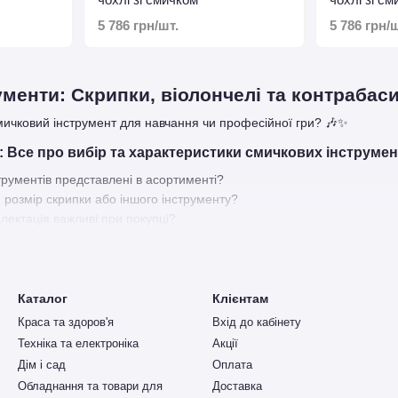
5 786 грн/шт.
5 786 грн/ш
менти: Скрипки, віолончелі та контрабаси
мичковий інструмент для навчання чи професійної гри? 🎶✨
: Все про вибір та характеристики смичкових інструмен
трументів представлені в асортименті?
 розмір скрипки або іншого інструменту?
плектація важливі при покупці?
Каталог
Клієнтам
Краса та здоров'я
Вхід до кабінету
Техніка та електроніка
Акції
Дім і сад
Оплата
Обладнання та товари для
Доставка