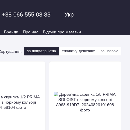
+38 066 555 08 83
Укр
Бренди
Про нас
Відгуки про магазин
за популярністю
спочатку дешевше
за назвою
Сортування: