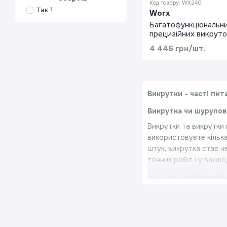
Код товару: WX240
Так
1
Worx
Багатофункціональни
прецизійних викрут
WX240
4 446 грн/шт.
Викрутки - часті пит
Викрутка чи шурупо
Викрутки та викрутки
використовуєте кілька
штук, викрутка стає н
точних робіт і у важк
Що таке перфораційн
Викрутки трамбувальні
штифт, який проходит
пошкодженню ручки. З
електричний провід. З