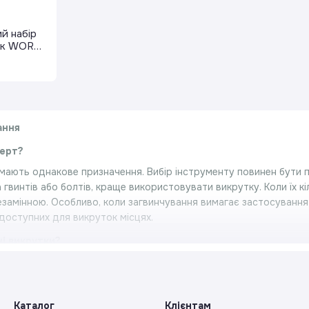
й набір
ок WORX
ання
верт?
 мають однакове призначення. Вибір інструменту повинен бути
 гвинтів або болтів, краще використовувати викрутку. Коли їх кі
езамінною. Особливо, коли загвинчування вимагає застосування 
одоступних для викруток місцях.
і викрутки?
 поєднують в собі функції звичайної викрутки, стамески, зубила
ь через всю ручку. Закінчується широкою головкою, пристосова
авдяки цьому ви можете за допомогою викрутки відколоти штук
Каталог
Клієнтам
 нашої пропозиції ви виберете викрутки з багатьма типами након