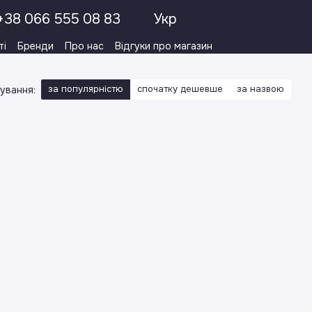
+38 066 555 08 83
Укр
ті
Бренди
Про нас
Відгуки про магазин
за популярністю
спочатку дешевше
за назвою
ування: