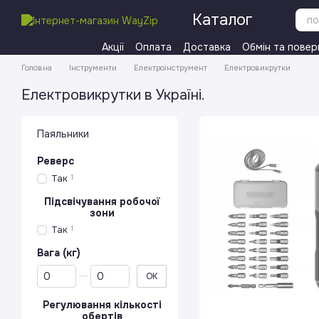
Перейти до основного контенту
Каталог
Акції
Оплата
Доставка
Обмін та повер
Головна
Інструменти
Електроінструмент
Електровикрутки
Електровикрутки в Україні.
Паяльники
Реверс
Так
1
Підсвічування робочої
зони
Так
1
Вага (кг)
Від Вага (кг)
До Вага (кг)
ОК
Регулювання кількості
обертів