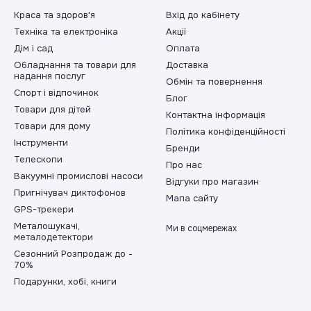
Краса та здоров'я
Вхід до кабінету
ник
Техніка та електроніка
Акції
Дім і сад
Оплата
Обладнання та товари для
Доставка
надання послуг
Обмін та повернення
рутка?
Спорт і відпочинок
Блог
ом має плоский хрестоподібний наконечник. Це комбінація нако
Товари для дітей
Контактна інформація
Підходить не тільки для запобіжників, а й для клем і вимикачів
Товари для дому
Політика конфіденційності
ку може призвести до пошкодження головки гвинта. Усі електр
Інструменти
Бренди
оводить електрику. Це захист від ураження електричним струмом
Телескопи
Про нас
антувати безпечну роботу під напругою до 1000 В.
Вакуумні промислові насоси
Відгуки про магазин
утку?
Пригнічувач диктофонов
Мапа сайту
GPS-трекери
можна за кілька секунд за допомогою неодимового магніту: про
Металошукачі,
обити те ж саме з викрутками та іншими сталевими інструментами
Ми в соцмережах
металодетектори
ітити метал. Використовуйте для цього спеціальний розмагнічу
Сезонний Розпродаж до -
яне вушко) до кінчика викрутки кілька разів. Нагрівання газов
70%
діння наконечника викрутки.
Подарунки, хобі, книги