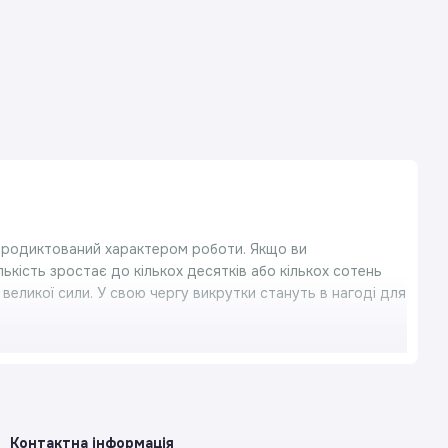
 продиктований характером роботи. Якщо ви
лькість зростає до кількох десятків або кількох сотень
великої сили. У свою чергу викрутки стануть в нагоді для
 і зубила. Їх характерною особливістю є міцний сталевий
ною для ударів молотком. Така конструкція запобігає
атурку, висмикнути зігнутий цвях або перерізати
Контактна інформація
ечників і різноманітним застосуванням: