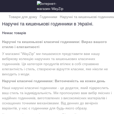
Товари для дому
Годинники
Наручні та кишенькові годинник
Наручні та кишенькові годинники в Україні.
Немає товарів
Наручні та кишенькові класичні годинники: Вираз вашого
стилю і елегантності
У магазині "WayZip" ми пишаємося представити вам нашу
вибіркову колекцію наручних та кишенькових класичних
годинників. Ця категорія продуктів втілює в собі справжню
елегантність і стиль, створюючи відчуття класики, яке ніколи не
виходить з моди.
Наручні класичні годинники: Витонченість на кожен день
Наші наручні класичні годинники - це додаток, який підкреслить
ваш стиль та індивідуальність. Ми пропонуємо вам вибір якісних і
надійних годинників, виготовлених з високоякісних матеріалів і
оснащених точними механізмами. Від денних до вечірніх
варіантів, у нас є годинники для будь-якого образу.