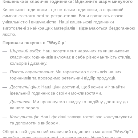
Кишенькові класичні годинники: Відкрийте шарм минулого
Кишенькові годинники - це не тільки годинники, а справжній
символ елегантності та ретро-стилю. Вони вражають своєю
унікальністю і вишуканістю. Наші кишенькові годинники
виготовлені з найкращих матеріалів і відзначаються бездоганною
якістю.
Переваги покупок в "WayZip"
Широкий вибір
: Наш асортимент наручних та кишенькових
класичних годинників включає в себе різноманітність стилів,
кольорів і дизайну.
Якість гарантована
: Ми гарантуємо якість всіх наших
годинників та проводимо ретельний відбір продукції.
Доступні ціни
: Наші ціни доступні, щоб кожен міг знайти
ідеальний годинник за своїми можливостями.
Доставка
: Ми пропонуємо швидку та надійну доставку до
вашого порогу.
Консультація
: Наші фахівці завжди готові вас консультувати
та допомогти з вибором.
Оберіть свій ідеальний класичний годинник в магазині "WayZip" і
додайте нотку елегантності до свого життя. Нехай ваш час