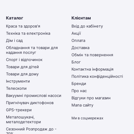
Каталог
Клієнтам
Краса та здоров'я
Вхід до кабінету
Техніка та електроніка
Акції
Дім і сад
Оплата
Обладнання та товари для
Доставка
надання послуг
Обмін та повернення
Спорт і відпочинок
Блог
Товари для дітей
Контактна інформація
Товари для дому
Політика конфіденційності
Інструменти
Бренди
Телескопи
Про нас
Вакуумні промислові насоси
Відгуки про магазин
Пригнічувач диктофонов
Мапа сайту
GPS-трекери
Металошукачі,
Ми в соцмережах
металодетектори
Сезонний Розпродаж до -
70%