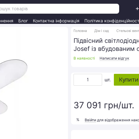
+
рнення
Блог
Контактна інформація
Політика конфіденційност
Головна
Дім і сад
Стельові вен
Підвісний світлодіод
Josef із вбудованим
В наявності
Написати відгук
Купити
шт.
37 091 грн/шт.
%
Ввійти
для відображення нак