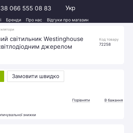
Укр
38 066 555 08 83
і
Бренди
Про нас
Відгуки про магазин
тилятори
ний світильник Westinghouse
Код товару
72258
 світлодіодним джерелом
Замовити швидко
Порівняти
В бажання
опичувальної знижки