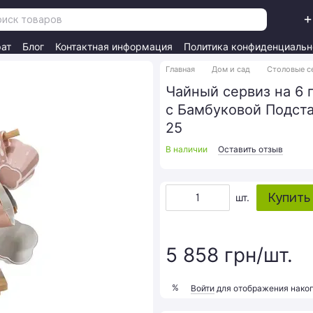
+
рат
Блог
Контактная информация
Политика конфиденциальн
Главная
Дом и сад
Столовые с
Чайный сервиз на 6 п
с Бамбуковой Подста
25
В наличии
Оставить отзыв
Купить
шт.
5 858 грн/шт.
%
Войти
для отображения накоп