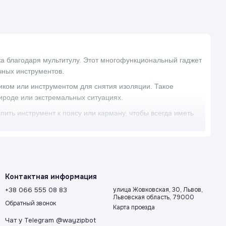
жа благодаря мультитулу. Этот многофункциональный гаджет
чных инструментов.
ком или инструментом для снятия изоляции. Такое
ироде или экстремальных ситуациях.
пить инструмент к поясу или карману, чтобы всегда иметь
 путешествующих людей. Они станут незаменимыми
ожет оказаться полезным в вашем автомобиле, готовый
Контактная информация
+38 066 555 08 83
улица Жовковская, 30, Львов,
тве мерного стакана или резака, а консервный нож позволит
Львовская область, 79000
Обратный звонок
верткой, копилкой и плоскогубцами. Некоторые мультитулы
Карта проезда
для удаления стопки с пальца.
Чат у Telegram @wayzipbot