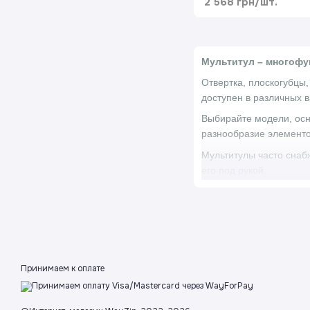
2 568 грн/шт.
Мультитул – многофу
Отвертка, плоскогубцы
доступен в различных 
Выбирайте модели, осн
разнообразие элементо
Мультитулы часто снабж
его под рукой.
Прочная конструкция
Мультитулы – это мног
спутниками при походах
помочь в непредвиденн
Этот универсальный инс
Принимаем к оплате
легко открыть металли
оснащены устройством д