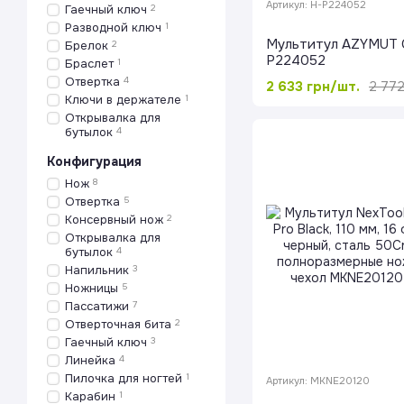
Артикул: H-P224052
Гаечный ключ
2
Разводной ключ
1
Мультитул AZYMUT 
Брелок
2
P224052
Браслет
1
Отвертка
4
2 633 грн/шт.
2 772
Ключи в держателе
1
Открывалка для
бутылок
4
Конфигурация
Нож
8
Отвертка
5
Консервный нож
2
Открывалка для
бутылок
4
Напильник
3
Ножницы
5
Пассатижи
7
Отверточная бита
2
Гаечный ключ
3
Линейка
4
Пилочка для ногтей
1
Артикул: MKNE20120
Карабин
1