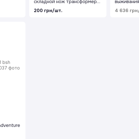
складной нож трансформер
выживания
кций,
SerGenius
200 грн/шт.
4 636 грн
ция
adventure