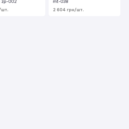
 zp-002
mt-038
/шт.
2 604 грн/шт.