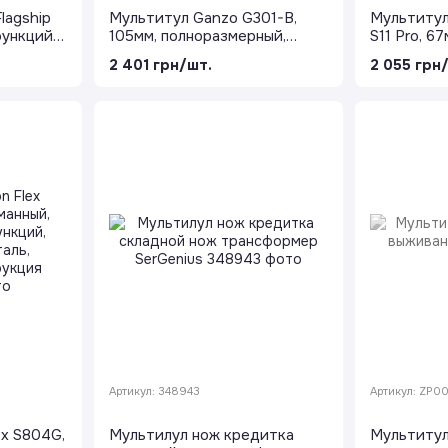
lagship
Мультитул Ganzo G301-B,
Мультитул 
 функций,
105мм, полноразмерный,
S11 Pro, 6
5MoV,
черный, сталь 440C, 26
серый, 12 
2 401 грн/шт.
2 055 грн
ницы и
функций, Axis Lock и набор
8Cr14MoV,
бит в комплекте
Артикул: 348943
Артикул: ZP0
ex S804G,
Мультилул нож кредитка
Мультитул