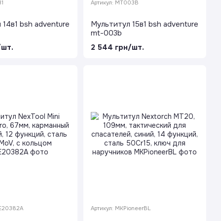
31
Артикул: MT003B
 14в1 bsh adventure
Мультитул 15в1 bsh adventure
mt-003b
/шт.
2 544 грн/шт.
NE20382A
Артикул: MKPioneerBL