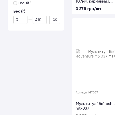
107мм, карманный,
Новый
7
серебристый, 18 фун
3 279 грн/шт.
нержавеющая сталь,
Вес (г)
модульная конструк
От Вес (г)
До Вес (г)
OK
Артикул: MT037
Мультитул 15в1 bsh 
mt-037