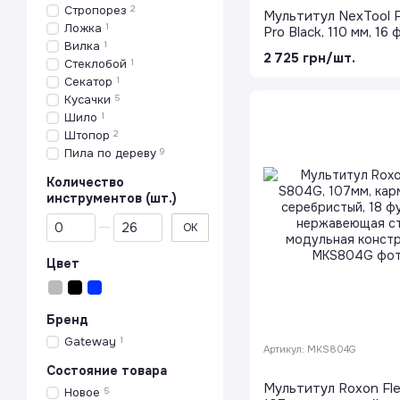
Стропорез
2
Мультитул NexTool F
Ложка
1
Pro Black, 110 мм, 16
Вилка
1
черный, сталь 50Cr1
2 725 грн/шт.
полноразмерные нож
Стеклобой
1
чехол
Секатор
1
Кусачки
5
Шило
1
Штопор
2
Пила по дереву
9
Количество
инструментов (шт.)
От Количество инструментов (шт.)
До Количество инструментов (шт.)
OK
Цвет
Бренд
Gateway
1
Артикул: MKS804G
Состояние товара
Мультитул Roxon Fl
Новое
5