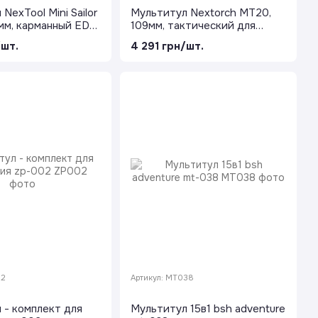
NexTool Mini Sailor
Мультитул Nextorch MT20,
7мм, карманный EDC,
109мм, тактический для
функций, сталь
спасателей, синий, 14
/шт.
4 291 грн/шт.
 с кольцом
функций, сталь 50Cr15, ключ
для наручников
02
Артикул: MT038
 - комплект для
Мультитул 15в1 bsh adventure