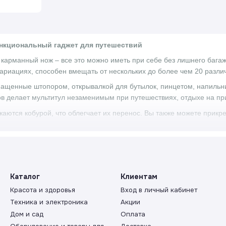
нкциональный гаджет для путешествий
, карманный нож – все это можно иметь при себе без лишнего бага
вариациях, способен вмещать от нескольких до более чем 20 разли
ащенные штопором, открывалкой для бутылок, пинцетом, напильни
в делает мультитул незаменимым при путешествиях, отдыхе на пр
аются кобурой, что облегчает их перенос. Вы также можете прикре
 и разнообразное использование – мультитулы
офункциональные гаджеты, которые идеально подходят для часто
 в лес, кемпинге или велопутешествиях. Кроме того, мультитул м
Каталог
Клиентам
ых ситуациях.
Красота и здоровья
Вход в личный кабинет
трумент пригодится в разных ситуациях. Он может служить в качес
Техника и электроника
Акции
ческую упаковку с вкусным блюдом. Вы можете выбрать модель с от
Дом и сад
Оплата
ля зачистки проволоки, а также пинцетом, который будет полезен 