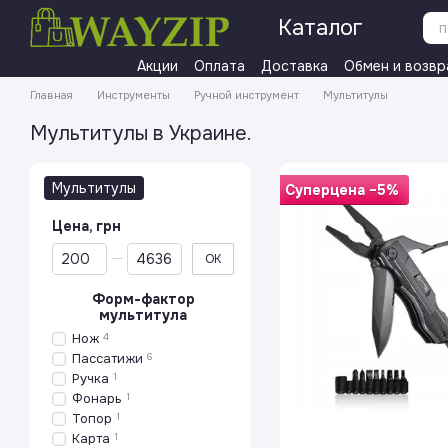
Перейти к основному контенту
Каталог
Акции
Оплата
Доставка
Обмен и возвр
Главная
Инструменты
Ручной инструмент
Мультитулы
Мультитулы в Украине.
Мультитулы
Суперцена −5%
Цена, грн
От Цена, грн
До Цена, грн
OK
Форм-фактор
мультитула
Нож
4
Пассатижи
6
Ручка
1
Фонарь
1
Топор
1
Карта
1