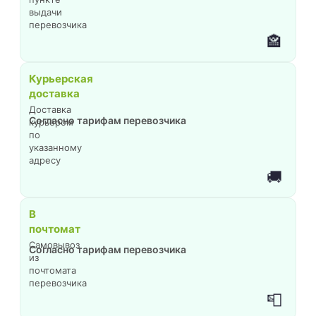
выдачи
перевозчика
🏤
Курьерская
доставка
Доставка
Согласно тарифам перевозчика
курьером
по
указанному
адресу
🚚
В
почтомат
Самовывоз
Согласно тарифам перевозчика
из
почтомата
перевозчика
📮