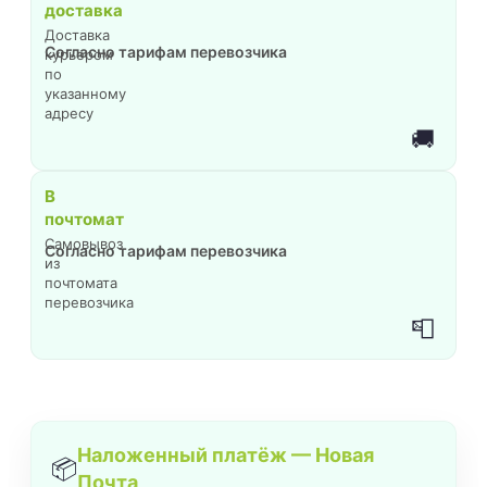
доставка
Доставка
Согласно тарифам перевозчика
курьером
по
указанному
адресу
🚚
В
почтомат
Самовывоз
Согласно тарифам перевозчика
из
почтомата
перевозчика
📮
Наложенный платёж — Новая
📦
Почта