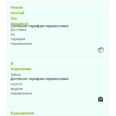
Новой
почтой
(по
Украине)
Согласно тарифам перевозчика
Доставка
по
тарифам
перевозчика
📦
В
отделение
Забор
Согласно тарифам перевозчика
в
пункте
выдачи
перевозчика
🏤
Курьерская