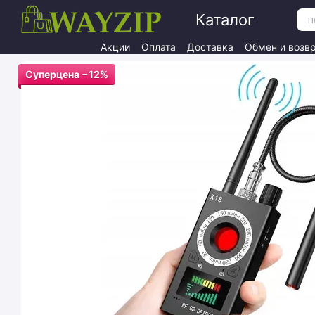
Перейти к основному контенту
Каталог
Акции
Оплата
Доставка
Обмен и возв
Суперцена −12%