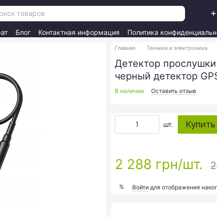
+
рат
Блог
Контактная информация
Политика конфиденциальн
Главная
Техника и электроника
Детектор прослушки 
черный детектор GPS
В наличии
Оставить отзыв
Купить
шт.
2 288 грн/шт.
2
%
Войти
для отображения накоп