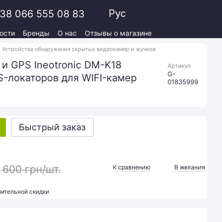
Рус
38 066 555 08 83
ости
Бренды
О нас
Отзывы о магазине
Устройства обнаружения скрытых видеокамер и жучков
и GPS Ineotronic DM-K18
Артикул
G-
-локаторов для WIFI-камер
01835999
Быстрый заказ
 600 грн/шт.
К сравнению
В желания
ительной скидки