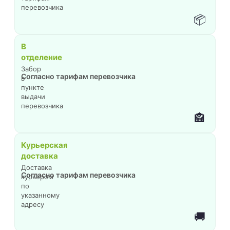
перевозчика
📦
В
отделение
Забор
Согласно тарифам перевозчика
в
пункте
выдачи
перевозчика
🏤
Курьерская
доставка
Доставка
Согласно тарифам перевозчика
курьером
по
указанному
адресу
🚚