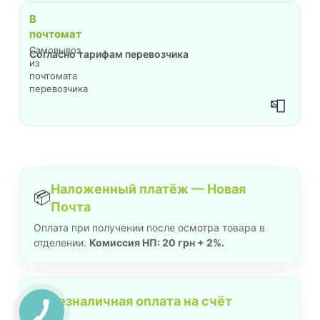
В
почтомат
Самовывоз
Согласно тарифам перевозчика
из
почтомата
перевозчика
📮
Наложенный платёж — Новая
📦
Почта
Оплата при получении после осмотра товара в
отделении.
Комиссия НП: 20 грн + 2%.
🏦
Безналичная оплата на счёт