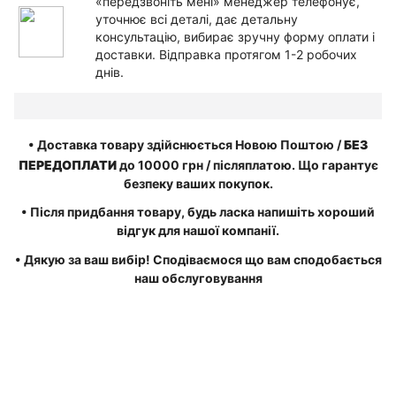
«
передзвоніть
мені
»
менеджер
телефонує
,
уточнює
всі
деталі
,
дає
детальну
консультацію
,
вибирає
зручну
форму
оплати
і
доставки
.
Відправка
протягом
1-2
робочих
днів
.
•
Доставка
товару
здійснюється
Новою Поштою
/
БЕЗ
ПЕРЕДОПЛАТИ
до
10000
грн
/
післяплатою
.
Що
гарантує
безпеку
ваших
покупок
.
•
Після
придбання
товару
,
будь ласка
напишіть
хороший
відгук
для
нашої
компанії.
•
Дякую
за
ваш
вибір
!
Сподіваємося
що
вам
сподобається
наш
обслуговування