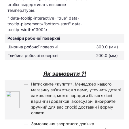
чтобы выдерживать высокие
температуры.
" data-tooltip-interactive="true" data-
tooltip-placement="bottom-start" data-
tooltip-width="300">
Розміри робочої поверхні
Ширина робочої поверхні
300.0 (мм)
Глибина робочої поверхні
200.0 (мм)
Як замовити ?!
Натискайте
«
купити
»
.
Менеджер
нашого
магазину
зв'яжеться з вами
,
уточнить
деталі
замовлення
,
може
порадити
більш
якісні
варіанти
і
додаткові
аксесуари
.
Вибирайте
зручний
для
вас
спосіб
доставки
і
форму
оплати
.
Замовлення
зворотного
дзвінка