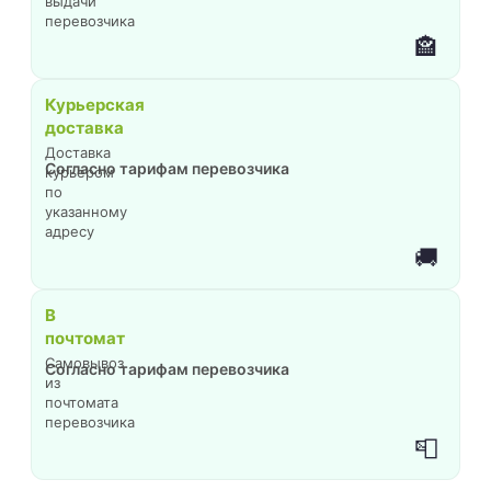
выдачи
перевозчика
🏤
Курьерская
доставка
Доставка
Согласно тарифам перевозчика
курьером
по
указанному
адресу
🚚
В
почтомат
Самовывоз
Согласно тарифам перевозчика
из
почтомата
перевозчика
📮