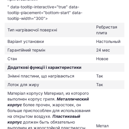
" data-tooltip-interactive="true" data-
tooltip-placement="bottom-start" data-
tooltip-width="300">
Ребристая
Тип нагріваючої поверхні
плита
Варіант установки
Настольный
Гарантійний термін
24 мес
Стан
Новое
Додаткові функції і характеристики
Знімні пластини, що нагріваються
Так
Лоток для жиру
Так
Матеріал корпусу
Материал, из которого
выполнен корпус гриля.
Металлический
корпус
более прочен, жаростоек, он
больше приспособлен для использования
на открытом воздухе.
Пластиковый
корпус
должен быть обязательно
Метал
выполнен из жаростойкой пластмассы,