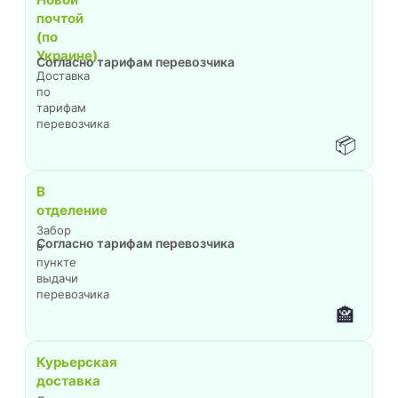
почтой
(по
Украине)
Согласно тарифам перевозчика
Доставка
по
тарифам
перевозчика
📦
В
отделение
Забор
Согласно тарифам перевозчика
в
пункте
выдачи
перевозчика
🏤
Курьерская
доставка