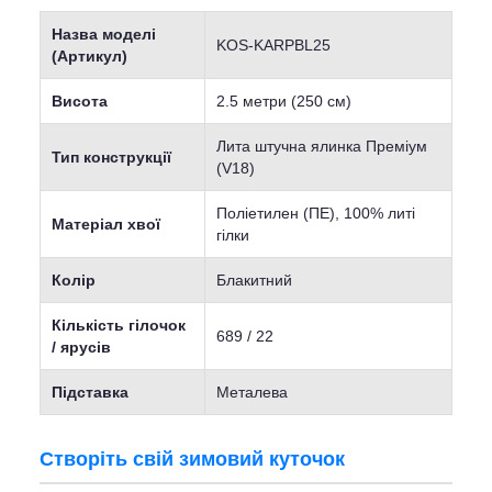
Назва моделі
KOS-KARPBL25
(Артикул)
Висота
2.5 метри (250 см)
Лита штучна ялинка Преміум
Тип конструкції
(V18)
Поліетилен (ПЕ), 100% литі
Матеріал хвої
гілки
Колір
Блакитний
Кількість гілочок
689 / 22
/ ярусів
Підставка
Металева
Створіть свій зимовий куточок