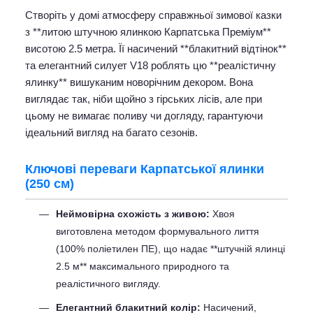
Створіть у домі атмосферу справжньої зимової казки
з **литою штучною ялинкою Карпатська Преміум**
висотою 2.5 метра. Її насичений **блакитний відтінок**
та елегантний силует V18 роблять цю **реалістичну
ялинку** вишуканим новорічним декором. Вона
виглядає так, ніби щойно з гірських лісів, але при
цьому не вимагає поливу чи догляду, гарантуючи
ідеальний вигляд на багато сезонів.
Ключові переваги Карпатської ялинки
(250 см)
Неймовірна схожість з живою:
Хвоя
виготовлена методом формувального лиття
(100% поліетилен ПЕ), що надає **штучній ялинці
2.5 м** максимального природного та
реалістичного вигляду.
Елегантний блакитний колір:
Насичений,