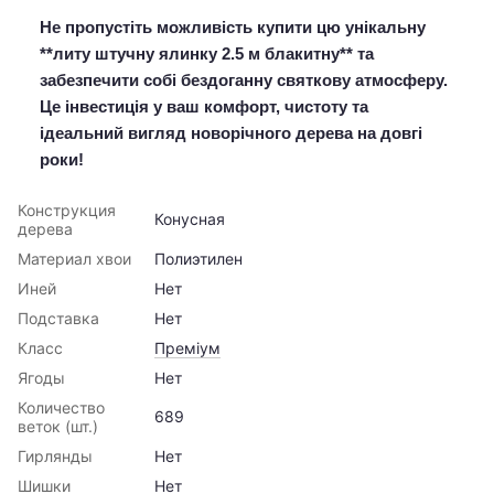
Не пропустіть можливість купити цю унікальну
**литу штучну ялинку 2.5 м блакитну** та
забезпечити собі бездоганну святкову атмосферу.
Це інвестиція у ваш комфорт, чистоту та
ідеальний вигляд новорічного дерева на довгі
роки!
Конструкция
Конусная
дерева
Материал хвои
Полиэтилен
Иней
Нет
Подставка
Нет
Класс
Преміум
Ягоды
Нет
Количество
689
веток (шт.)
Гирлянды
Нет
Шишки
Нет