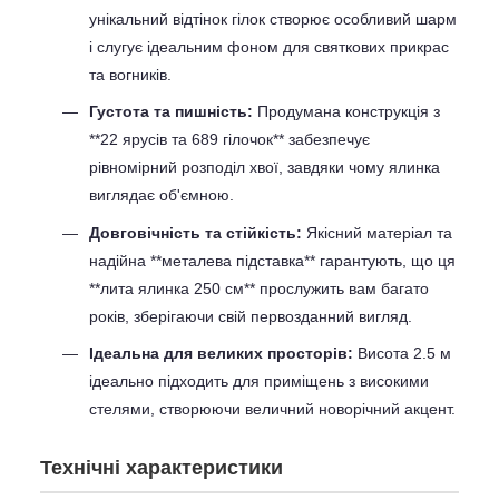
унікальний відтінок гілок створює особливий шарм
і слугує ідеальним фоном для святкових прикрас
та вогників.
Густота та пишність:
Продумана конструкція з
**22 ярусів та 689 гілочок** забезпечує
рівномірний розподіл хвої, завдяки чому ялинка
виглядає об'ємною.
Довговічність та стійкість:
Якісний матеріал та
надійна **металева підставка** гарантують, що ця
**лита ялинка 250 см** прослужить вам багато
років, зберігаючи свій первозданний вигляд.
Ідеальна для великих просторів:
Висота 2.5 м
ідеально підходить для приміщень з високими
стелями, створюючи величний новорічний акцент.
Технічні характеристики