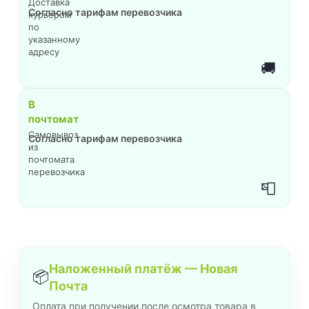
Доставка
Согласно тарифам перевозчика
курьером
по
указанному
адресу
🚚
В
почтомат
Самовывоз
Согласно тарифам перевозчика
из
почтомата
перевозчика
📮
Наложенный платёж — Новая
📦
Почта
Оплата при получении после осмотра товара в