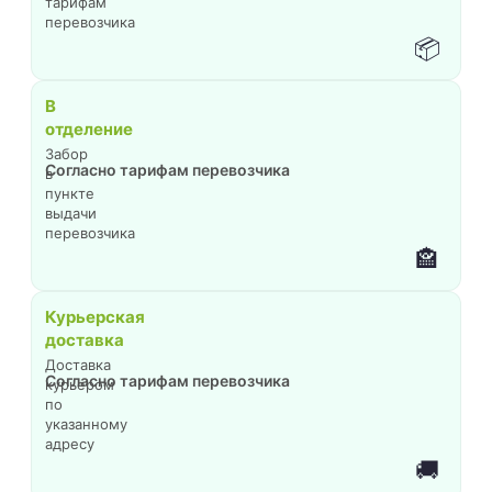
тарифам
перевозчика
📦
В
отделение
Забор
Согласно тарифам перевозчика
в
пункте
выдачи
перевозчика
🏤
Курьерская
доставка
Доставка
Согласно тарифам перевозчика
курьером
по
указанному
адресу
🚚