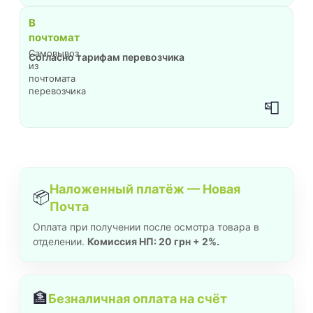
В
почтомат
Самовывоз
Согласно тарифам перевозчика
из
почтомата
перевозчика
📮
Наложенный платёж — Новая
📦
Почта
Оплата при получении после осмотра товара в
отделении.
Комиссия НП: 20 грн + 2%.
🏦
Безналичная оплата на счёт