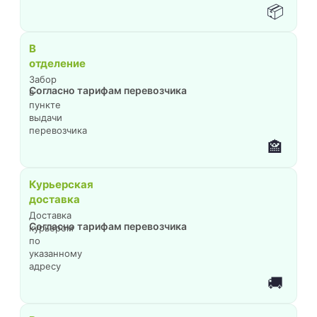
📦
В
отделение
Забор
Согласно тарифам перевозчика
в
пункте
выдачи
перевозчика
🏤
Курьерская
доставка
Доставка
Согласно тарифам перевозчика
курьером
по
указанному
адресу
🚚