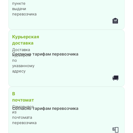
пункте
выдачи
перевозчика
🏤
Курьерская
доставка
Доставка
Согласно тарифам перевозчика
курьером
по
указанному
адресу
🚚
В
почтомат
Самовывоз
Согласно тарифам перевозчика
из
почтомата
перевозчика
📮