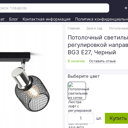
+
рат
Блог
Контактная информация
Политика конфиденциальн
Главная
Дом и сад
Потолочные
Потолочный светильн
регулировкой направ
BG3 E27, Черный
В наличии
Оставить отзыв
Выберите цвет
Купить
шт.