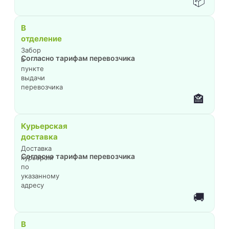
📦
В
отделение
Забор
Согласно тарифам перевозчика
в
пункте
выдачи
перевозчика
🏤
Курьерская
доставка
Доставка
Согласно тарифам перевозчика
курьером
по
указанному
адресу
🚚
В