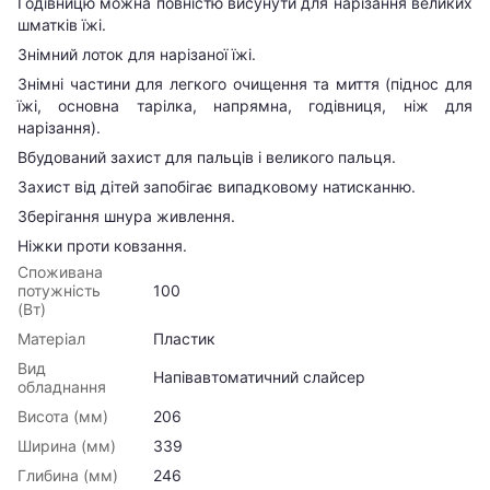
Годівницю можна повністю висунути для нарізання великих
шматків їжі.
Знімний лоток для нарізаної їжі.
Знімні частини для легкого очищення та миття (піднос для
їжі, основна тарілка, напрямна, годівниця, ніж для
нарізання).
Вбудований захист для пальців і великого пальця.
Захист від дітей запобігає випадковому натисканню.
Зберігання шнура живлення.
Ніжки проти ковзання.
Споживана
потужність
100
(Вт)
Матеріал
Пластик
Вид
Напівавтоматичний слайсер
обладнання
Висота (мм)
206
Ширина (мм)
339
Глибина (мм)
246