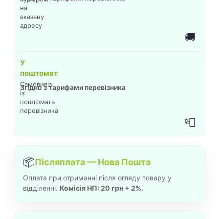
на
вказану
адресу
🚚
У
поштомат
Самовивіз
Згідно з тарифами перевізника
із
поштомата
перевізника
📮
📦
Післяплата — Нова Пошта
Оплата при отриманні після огляду товару у
відділенні.
Комісія НП: 20 грн + 2%.