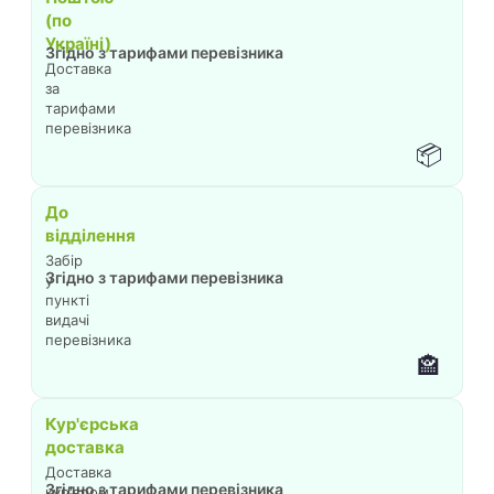
(по
Україні)
Згідно з тарифами перевізника
Доставка
за
тарифами
перевізника
📦
До
відділення
Забір
Згідно з тарифами перевізника
у
пункті
видачі
перевізника
🏤
Кур'єрська
доставка
Доставка
Згідно з тарифами перевізника
кур'єром