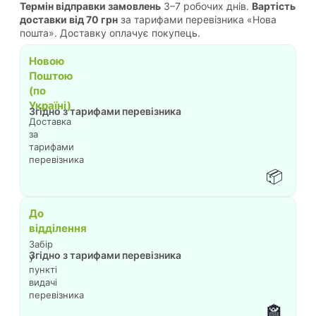
Термін відправки замовлень
3–7 робочих днів.
Вартість
доставки від 70 грн
за тарифами перевізника «Нова
пошта». Доставку оплачує покупець.
Новою
Поштою
(по
Україні)
Згідно з тарифами перевізника
Доставка
за
тарифами
перевізника
📦
До
відділення
Забір
Згідно з тарифами перевізника
у
пункті
видачі
перевізника
🏤