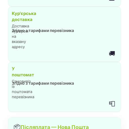
Кур'єрська
доставка
Доставка
Згідно з тарифами перевізника
кур'єром
на
вказану
адресу
🚚
У
поштомат
Самовивіз
Згідно з тарифами перевізника
із
поштомата
перевізника
📮
📦
Післяплата — Нова Пошта