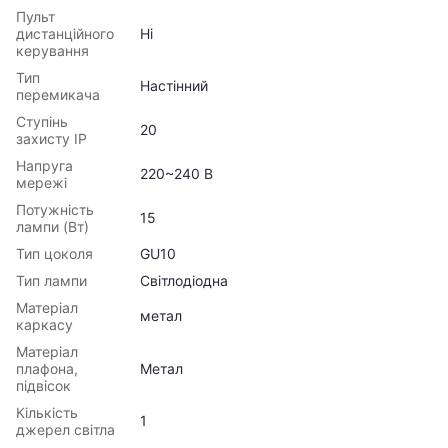
Пульт
дистанційного
Ні
керування
Тип
Настінний
перемикача
Ступінь
20
захисту IP
Напруга
220~240 В
мережі
Потужність
15
лампи (Вт)
Тип цоколя
GU10
Тип лампи
Світлодіодна
Матеріал
метал
каркасу
Матеріал
плафона,
Метал
підвісок
Кількість
1
джерел світла