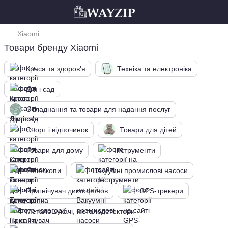
Xiaomi
Товари бренду Xiaomi
Краса та здоров'я
Техніка та електроніка
Дім і сад
Обладнання та товари для надання послуг
Спорт і відпочинок
Товари для дітей
Товари для дому
Інструменти
Телескопи
Вакуумні промислові насоси
Пригнічувач диктофонов
GPS-трекери
Металошукачі, металодетектори