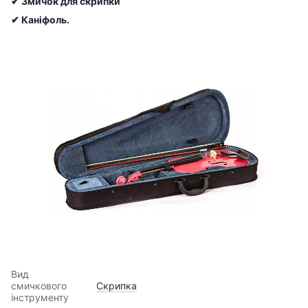
✔ Змичок для скрипки
✔ Каніфоль.
Вид
смичкового
Скрипка
інструменту