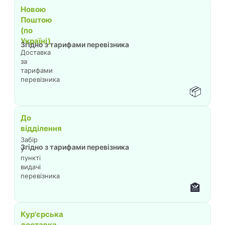
Новою
Поштою
(по
Україні)
Згідно з тарифами перевізника
Доставка
за
тарифами
перевізника
📦
До
відділення
Забір
Згідно з тарифами перевізника
у
пункті
видачі
перевізника
🏤
Кур'єрська
доставка