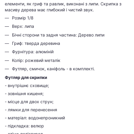
елементи, як гриф та равлик, виконані з липи. Скрипка з
масиву дерева має глибокий і чистий звук.
Розмір 1/8
Верх: липа
Бічні сторони та задня частина: Дерево липи
Гриф: тверда деревина
Фурнітура: алюміній
Колір: рожевий металік
Футляр, смичок, каніфоль - в комплекті.
Футляр для скрипки
- внутрішнє сховище;
- зовнішня кишеня;
- місце для двох струн;
- лямки для перенесення
- матеріал: водонепроникний
- підкладка: велюр
- стіни: полістирол