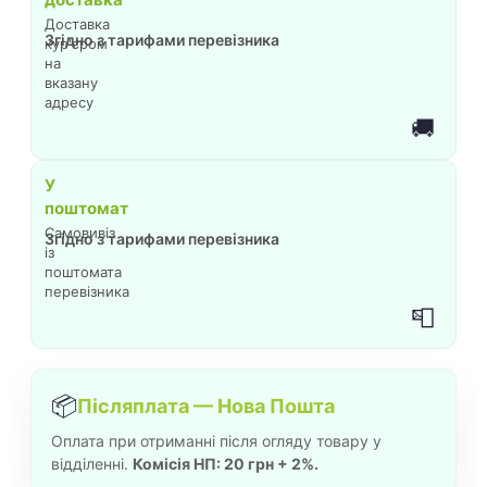
Доставка
Згідно з тарифами перевізника
кур'єром
на
вказану
адресу
🚚
У
поштомат
Самовивіз
Згідно з тарифами перевізника
із
поштомата
перевізника
📮
📦
Післяплата — Нова Пошта
Оплата при отриманні після огляду товару у
відділенні.
Комісія НП: 20 грн + 2%.