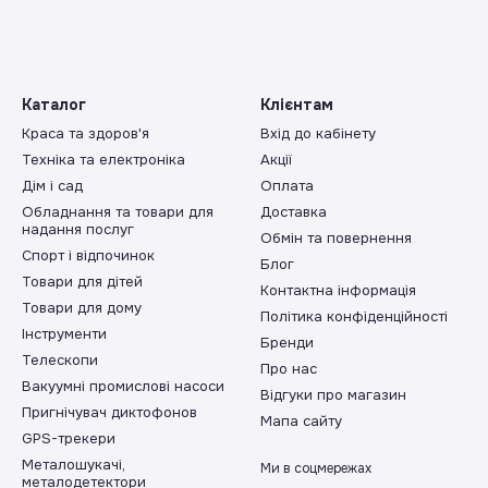
Каталог
Клієнтам
Краса та здоров'я
Вхід до кабінету
Техніка та електроніка
Акції
Дім і сад
Оплата
Обладнання та товари для
Доставка
надання послуг
Обмін та повернення
Спорт і відпочинок
Блог
Товари для дітей
Контактна інформація
Товари для дому
Політика конфіденційності
Інструменти
Бренди
Телескопи
Про нас
Вакуумні промислові насоси
Відгуки про магазин
Пригнічувач диктофонов
Мапа сайту
GPS-трекери
Металошукачі,
Ми в соцмережах
металодетектори