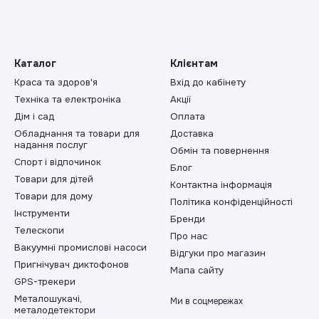
ивність
: Електроплити дуже зручні у використанні, а їх швидкі
и пропонуємо різні моделі електроплит зі стильним та сучасним д
ит:
Каталог
Клієнтам
Краса та здоров'я
Вхід до кабінету
йкращими виробниками електроплит, щоб забезпечити нашим кліє
те різні моделі та розміри, щоб знайти ту, яка відповідає ваш
Техніка та електроніка
Акції
Дім і сад
Оплата
від "Wayzip" і насолоджуйтесь відмінними смаками та комфорт
Обладнання та товари для
Доставка
надання послуг
Обмін та повернення
Спорт і відпочинок
Блог
Товари для дітей
Контактна інформація
Товари для дому
Політика конфіденційності
Інструменти
Бренди
Телескопи
Про нас
Вакуумні промислові насоси
Відгуки про магазин
Пригнічувач диктофонов
Мапа сайту
GPS-трекери
Металошукачі,
Ми в соцмережах
металодетектори