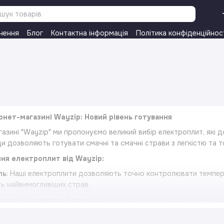
нення
Блог
Контактна інформація
Політика конфіденційнос
рнет-магазині Wayzip: Новий рівень готування
азині "Wayzip" ми пропонуємо великий вибір електроплит, які д
ди дозволяють готувати смачні та смачні страви з легкістю та т
ня електроплит від Wayzip:
ль
: Наші електроплити дозволяють точно контролювати темпера
ть найвимогливіших страв.
сних властивостей продуктів
: Декілька режимів готування до
кі задовольнять найвибагливіших гурманів.