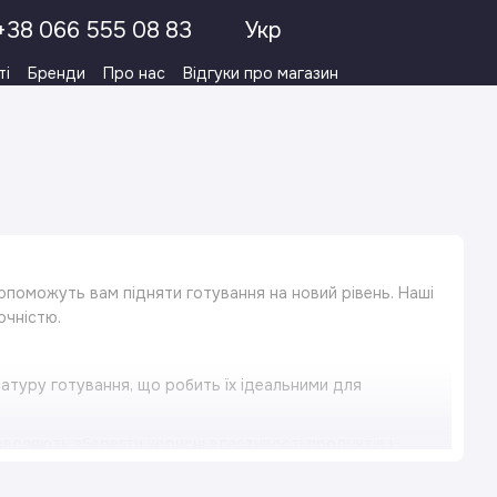
+38 066 555 08 83
Укр
ті
Бренди
Про нас
Відгуки про магазин
опоможуть вам підняти готування на новий рівень. Наші
очністю.
туру готування, що робить їх ідеальними для
зволяють зберегти корисні властивості продуктів і