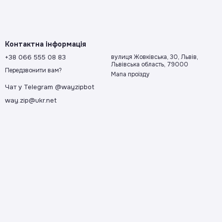
сть підготовки допомагає зекономити час на приготуванні
изайном, які підійдуть для будь-якої кухні.
Контактна інформація
+38 066 555 08 83
вулиця Жовківська, 30, Львів,
нтам найвищу якість та надійність. У нашому
Львівська область, 79000
им потребам та стилю життя.
Передзвонити вам?
Мапа проїзду
ом під час готування.
Чат у Telegram @wayzipbot
way.zip@ukr.net