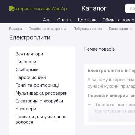
Перейти до основного контенту
Каталог
Акції
Оплата
Доставка
Обмін та повер
Головна
Техніка та електроніка
Побутова техніка
Електроплити
Електроплити
Немає товарів
Вентилятори
Пилососи
Скиборізки
Електроплити в інте
Пароочисники
У вашому інтернет-маг
Грилі та фритюрниці
сучасні кухонні прила
Мультиварки, рисоварки
Переваги використан
Електричні м'ясорубки
Точність і контро
Блендери
приготування наві
Прилади для укладання
Збереження кори
волосся
створити страви, я