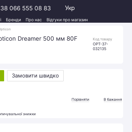
Укр
38 066 555 08 83
і
Бренди
Про нас
Відгуки про магазин
Opticon
pticon Dreamer 500 мм 80F
Код товару
OPT-37-
032135
Замовити швидко
Порівняти
В бажання
опичувальної знижки