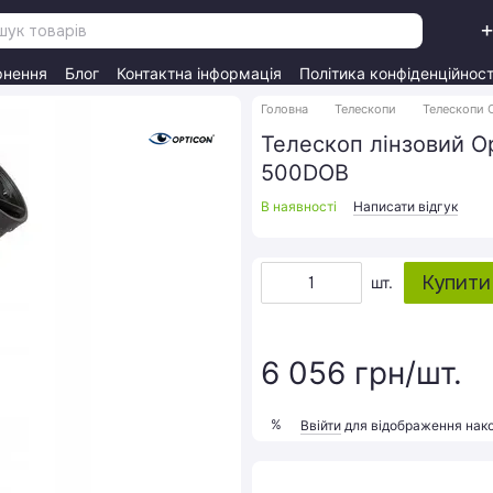
+
рнення
Блог
Контактна інформація
Політика конфіденційност
Головна
Телескопи
Телескопи 
Телескоп лінзовий O
500DOB
В наявності
Написати відгук
Купити
шт.
6 056 грн/шт.
%
Ввійти
для відображення нак