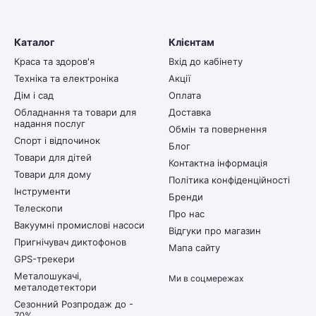
Каталог
Клієнтам
Краса та здоров'я
Вхід до кабінету
Техніка та електроніка
Акції
Дім і сад
Оплата
Обладнання та товари для
Доставка
надання послуг
Обмін та повернення
Спорт і відпочинок
Блог
Товари для дітей
Контактна інформація
Товари для дому
Політика конфіденційності
Інструменти
Бренди
Телескопи
Про нас
Вакуумні промислові насоси
Відгуки про магазин
Пригнічувач диктофонов
Мапа сайту
GPS-трекери
Металошукачі,
Ми в соцмережах
металодетектори
Сезонний Розпродаж до -
70%