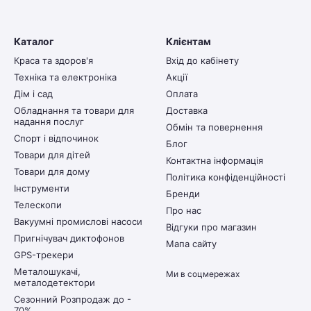
Каталог
Клієнтам
Краса та здоров'я
Вхід до кабінету
Техніка та електроніка
Акції
Дім і сад
Оплата
Обладнання та товари для
Доставка
надання послуг
Обмін та повернення
Спорт і відпочинок
Блог
Товари для дітей
Контактна інформація
Товари для дому
Політика конфіденційності
Інструменти
Бренди
Телескопи
Про нас
Вакуумні промислові насоси
Відгуки про магазин
Пригнічувач диктофонов
Мапа сайту
GPS-трекери
Металошукачі,
Ми в соцмережах
металодетектори
Сезонний Розпродаж до -
70%