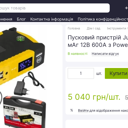
+
рнення
Блог
Контактна інформація
Політика конфіденційност
Головна
Дім і сад
Інструменти 
Пусковий пристрій J
мАг 12В 600А з Power
В наявності
Написати відгук
Купити
шт.
5 040 грн/шт.
5
%
Ввійти
для відображення нак