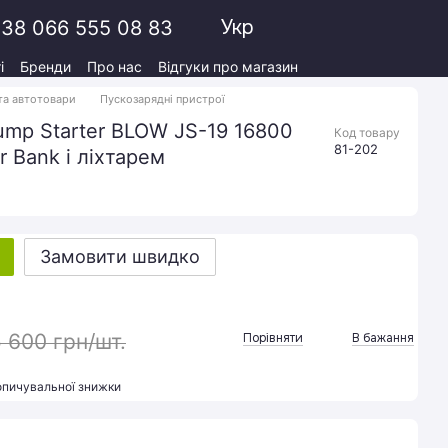
Укр
38 066 555 08 83
і
Бренди
Про нас
Відгуки про магазин
та автотовари
Пускозарядні пристрої
ump Starter BLOW JS-19 16800
Код товару
81-202
 Bank і ліхтарем
Замовити швидко
 600 грн/шт.
Порівняти
В бажання
опичувальної знижки