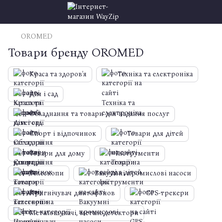
OROMED
Товари бренду OROMED
Краса та здоров'я
Техніка та електроніка
Дім і сад
Обладнання та товари для надання послуг
Спорт і відпочинок
Товари для дітей
Товари для дому
Інструменти
Телескопи
Вакуумні промислові насоси
Пригнічувач диктофонов
GPS-трекери
Металошукачі, металодетектори