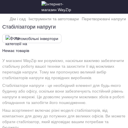
Дім і сад
Інструменти та автотовари
Перетворювачі напруги
Стабілізатори напруги
Автомобільні інвертори
Немає товарів
У магазині WayZip ми розуміємо, наскільки важливо забезпечити
стабільну роботу вашої техніки та захистити її від можливих
перепадів напруги. Тому ми пропонуємо великий вибір
стабілізаторів напруги від провідних виробників.
Стабілізатори напруги - це необхідний елемент для будь-якого
будинку або офісу, оскільки вони забезпечують постійний рівень
напруги в мережі. Це дозволяє уникнути можливих збоїв в роботі
обладнання та запобігти його пошкодженню.
Наш асортимент включає різні моделі стабілізаторів, від
компактних для дому до потужних для великих офісів. Ви можете
обрати стабілізатор, який відповідає вашим потребам та
бюджету.